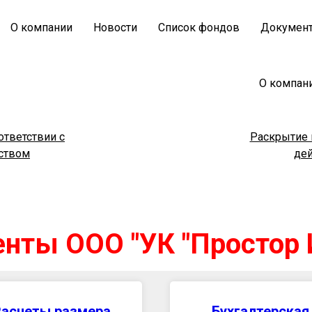
О компании
Новости
Список фондов
Докумен
О компан
ответствии с
Раскрытие 
ством
де
нты ООО "УК "Простор 
Расчеты размера
Бухгалтерская