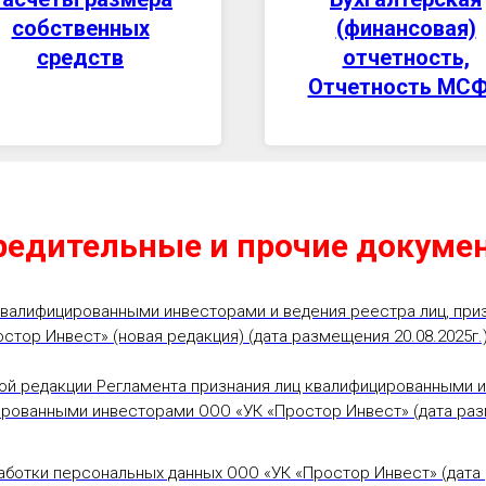
собственных
(финансовая)
средств
отчетность,
Отчетность МС
редительные и прочие докуме
квалифицированными инвесторами и ведения реестра лиц, пр
тор Инвест» (новая редакция) (дата размещения 20.08.2025г.
ой редакции Регламента признания лиц квалифицированными 
ированными инвесторами ООО «УК «Простор Инвест» (дата разм
аботки персональных данных ООО «УК «Простор Инвест» (дата 