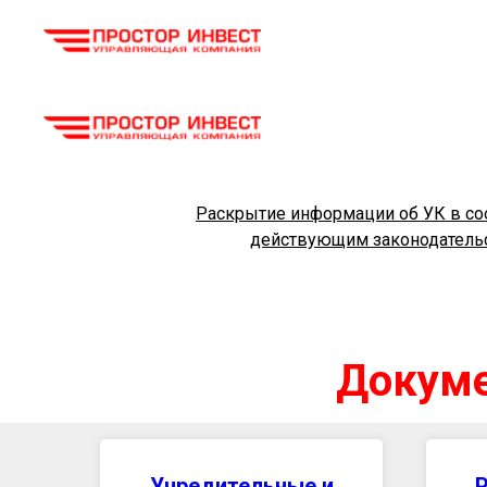
Раскрытие информации об УК в со
действующим законодатель
Докуме
Учредительные и